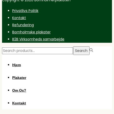
Privatlivs Politik
Kontakt
Refundering
Bornholmske plakater
B2B Virksomheds samarbejde
Search
Search
for:>
Hjem
Plakater
Om Os?
Kontakt