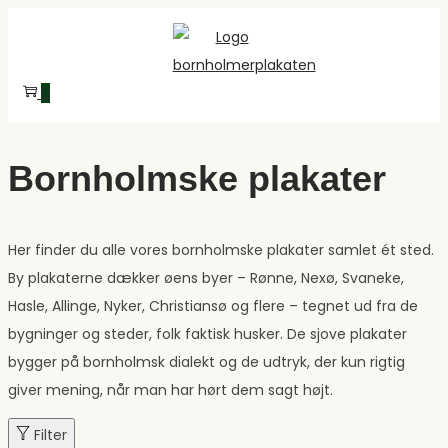
Skip
Skip
to
to
navigation
content
0
Bornholmske plakater
Her finder du alle vores bornholmske plakater samlet ét sted.
By plakaterne dækker øens byer – Rønne, Nexø, Svaneke,
Hasle, Allinge, Nyker, Christiansø og flere – tegnet ud fra de
bygninger og steder, folk faktisk husker. De sjove plakater
bygger på bornholmsk dialekt og de udtryk, der kun rigtig
giver mening, når man har hørt dem sagt højt.
Filter