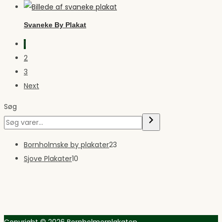
Svaneke By Plakat
1
2
3
Next
Søg
23
Bornholmske by plakater
23
10
varer
Sjove Plakater
10
varer
Copyright © 2026
Bornholmerplakaten