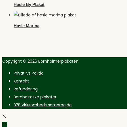
Hasle By Plakat
Hasle Marina
Copyright © 2026
Bornholmerplakaten
Privatlivs Politik
Kontakt
Refundering
Bornholmske plakater
B2B Virksomheds samarbejde