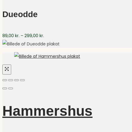
til
299,00 kr.
Dueodde
Prisinterval:
89,00
kr.
–
299,00
kr.
89,00 kr.
til
299,00 kr.
Hammershus