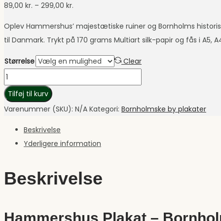
Prisinterval:
89,00
kr.
–
299,00
kr.
89,00 kr.
Oplev Hammershus’ majestætiske ruiner og Bornholms histori
til
til Danmark. Trykt på 170 grams Multiart silk-papir og fås i A5
299,00 kr.
Størrelse
Clear
Hammershus
antal
Tilføj til kurv
Varenummer (SKU):
N/A
Kategori:
Bornholmske by plakater
Beskrivelse
Yderligere information
Beskrivelse
Hammershus Plakat – Bornholm