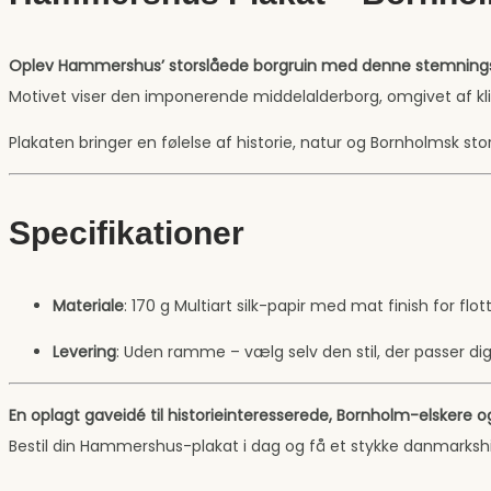
Oplev Hammershus’ storslåede borgruin med denne stemningsful
Motivet viser den imponerende middelalderborg, omgivet af k
Plakaten bringer en følelse af historie, natur og Bornholmsk storh
Specifikationer
Materiale
: 170 g Multiart silk-papir med mat finish for flo
Levering
: Uden ramme – vælg selv den stil, der passer di
En oplagt gaveidé til historieinteresserede, Bornholm-elskere o
Bestil din Hammershus-plakat i dag og få et stykke danmarks