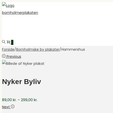
Skip
Skip
to
to
navigation
content
0
Forside
/
Bornholmske by plakater
/
Hammershus
Previous
Nyker Byliv
Prisinterval:
89,00
kr.
–
299,00
kr.
89,00 kr.
Next