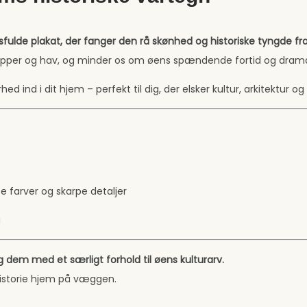
de plakat, der fanger den rå skønhed og historiske tyngde fra
lipper og hav, og minder os om øens spændende fortid og drama
ed ind i dit hjem – perfekt til dig, der elsker kultur, arkitektur o
tte farver og skarpe detaljer
g
g dem med et særligt forhold til øens kulturarv.
historie hjem på væggen.