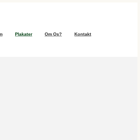
m
Plakater
Om Os?
Kontakt