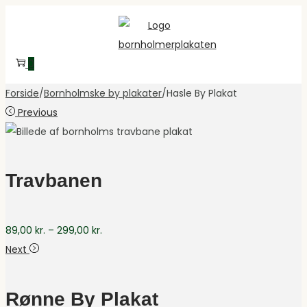
Skip
Skip
to
to
navigation
content
0
Forside
/
Bornholmske by plakater
/
Hasle By Plakat
Previous
Travbanen
Prisinterval:
89,00
kr.
–
299,00
kr.
89,00 kr.
Next
til
299,00 kr.
Rønne By Plakat