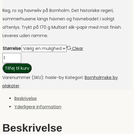
til
210,00 kr.
Røg, ro og havneliv på Bornholm. Det historiske røgeri,
sommerhusene langs havnen og havnebadet i solrigt
aftenlys. Trykt på 170 g Multiart silk-papir med mat finish.
Leveres uden ramme.
Størrelse
Clear
Hasle
By
Tilføj til kurv
Plakat
Varenummer (SKU):
hasle-by
Kategori:
Bornholmske by
antal
plakater
Beskrivelse
Yderligere information
Beskrivelse