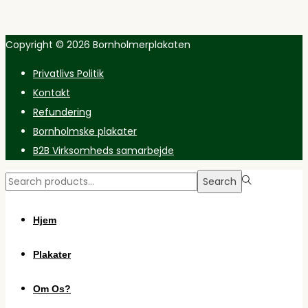
Copyright © 2026
Bornholmerplakaten
Privatlivs Politik
Kontakt
Refundering
Bornholmske plakater
B2B Virksomheds samarbejde
Search
Search
for:>
Hjem
Plakater
Om Os?